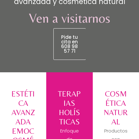
avanzada y cosmética natural
Ven a visitarnos
Pide tu
cita en
608 98
57 71
ESTÉTI
TERAP
COSM
CA
IAS
ÉTICA
AVANZ
HOLÍS
NATUR
ADA
TICAS
AL
EMOC
Enfoque
Productos