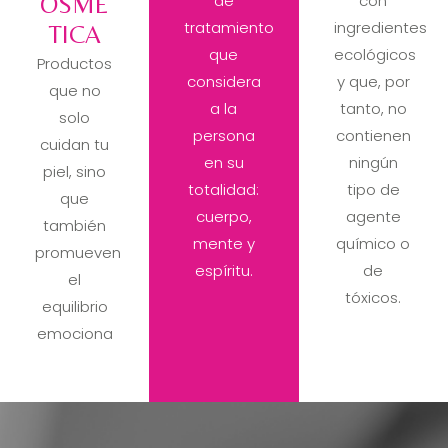
OSMÉ
de
con
tratamiento
ingredientes
TICA
que
ecológicos
Productos
considera
y que, por
que no
a la
tanto, no
solo
persona
contienen
cuidan tu
en su
ningún
piel, sino
totalidad:
tipo de
que
cuerpo,
agente
también
mente y
químico o
promueven
espíritu.
de
el
tóxicos.
equilibrio
emociona