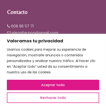
Contacto
608 98 57 71
elenafarpon@gmail.com
Valoramos tu privacidad
Usamos cookies para mejorar su experiencia de
navegación, mostrarle anuncios o contenidos
personalizados y analizar nuestro tráfico. Al hacer clic
en “Aceptar todo” usted da su consentimiento a
© Copyright 2025 | Centro de Estética Elena
nuestro uso de las cookies.
Farpón |
Aviso legal y Privacidad
|
Accesibilidad
Diseñado por
Citiservi Media
Aceptar todo
Rechazar todo